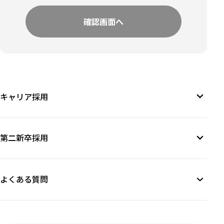
します。
保有個人データの対応について
保有個人データの利用目的の通知、開示、内容の訂
正、追加又は削除、利用の停止、消去及び第三者へ
の提供の求めの停止については対応いたします。下
記窓口にご申請ください。
申請窓口
個人情報に関する苦情相談窓口
札幌市中央区南1条西2丁目5 南1条Kビル 9F
キャリア採用
TEL：011-231-5717
個人情報を与えることの任意性及び当該情報を与え
なかった場合に生じる結果について
個人情報を取得する項目は、全てご本人によってご
第二新卒採用
提供いただくものです。ただし、必要な項目をいた
だけない場合、利用目的に記載の諸手続又は処理に
支障が生じる可能性があります。
よくある質問
本人が容易に認識できない方法による取得
当社のウェブサイトでは、クッキー(Cookie)と呼ば
れる技術を利用しています。クッキーとは、特定の
情報をお客様の利用する通信機器に一時的にデータ